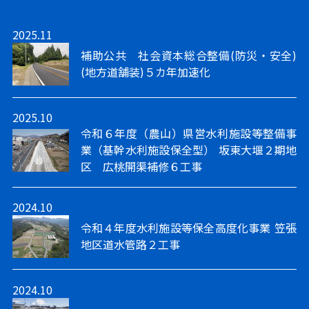
2025.11
補助公共 社会資本総合整備(防災・安全)
(地方道舗装)５カ年加速化
2025.10
令和６年度（農山）県営水利施設等整備事
業（基幹水利施設保全型） 坂東大堰２期地
区 広桃開渠補修６工事
2024.10
令和４年度水利施設等保全高度化事業 笠張
地区道水管路２工事
2024.10