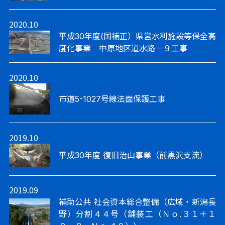
2020.10
平成30年度(国補正）県営水利施設等保全高
度化事業 中原地区道水路－９工事
2020.10
市道5-1027号線法面保護工事
2019.10
平成30年度 復旧治山事業（前黒沢支流）
2019.09
補助公共 社会資本総合整備（広域・新潟長
野）分割４４号（舗装工（Ｎｏ.３１＋１