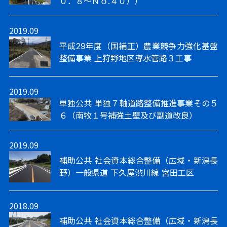
０．８～Ｎｏ.４０））
2019.09
平成29年度（国補正）農業競争力強化基盤
整備事業 上狩野地区導水管路３工事
2019.09
単独公共 単独７軸道路整備推進事業その５
６（南牧１号補強土壁及び副道改良）
2019.09
補助公共 社会資本総合整備（広域・新潟長
野）一般県道 下久屋渋川線 宮田工区
2018.09
補助公共 社会資本総合整備（広域・新潟長