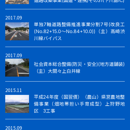
道路改築事業(国道・連携)その31(下川島IC)
2017.09
単独7軸道路整備推進事業分割7号(改良工
(No.82+15.0～No.84+10.0))（主）高崎渋
川線バイパス
2017.09
社会資本総合整備(防災・安全)(地方道舗装)
（主）大間々上白井線
2015.11
平成24年度（国翌債）（農山）県営農地整
備事業（畑地帯担い手育成型）上狩野地
区 3工事
2015.09