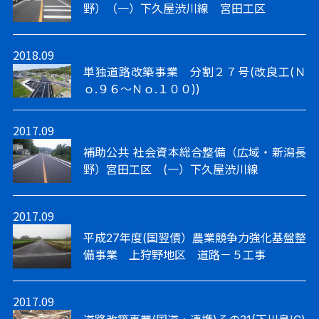
野）（一）下久屋渋川線 宮田工区
2018.09
単独道路改築事業 分割２７号(改良工(Ｎ
ｏ.９６～Ｎｏ.１００))
2017.09
補助公共 社会資本総合整備（広域・新潟長
野）宮田工区 (一）下久屋渋川線
2017.09
平成27年度(国翌債）農業競争力強化基盤整
備事業 上狩野地区 道路－５工事
2017.09