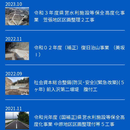
2023.10
令和３年度県営水利施設等保全高度化事
業 笠張地区区画整理２工事
2022.11
令和０２年度（補正）復旧治山事業 （美坂
Ⅰ）
2022.09
社会資本総合整備(防災･安全)(緊急改築)(５
ヶ年) 前入沢第二堰堤 腹付工
2021.11
令和元年度 (国補正)県営水利施設等保全高
度化事業 中原地区区画整理付帯５工事