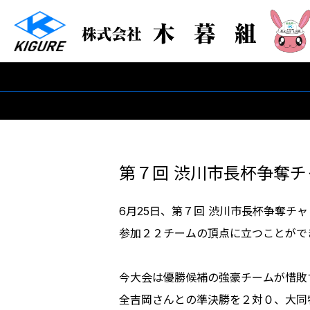
第７回 渋川市長杯争奪
6月25日、第７回 渋川市長杯争奪チ
参加２２チームの頂点に立つことがで
今大会は優勝候補の強豪チームが惜敗
全吉岡さんとの準決勝を２対０、大同